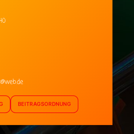
40
@web.de
G
BEITRAGSORDNUNG