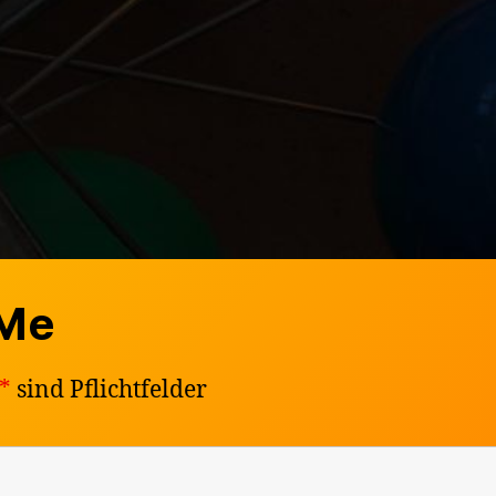
 Me
*
sind Pflichtfelder