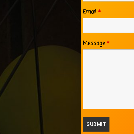
Email
*
Message
*