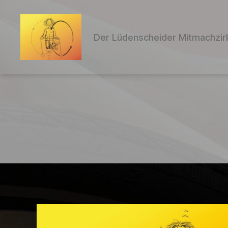
Der Lüdenscheider Mitmachzir
Clowns
and
Company