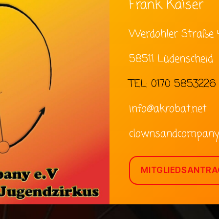
Frank Kaiser
Werdohler Straße 
58511 Lüdenscheid
TEL: 0170 5853226
info@akrobat.net
clownsandcompany
MITGLIEDSANTRA